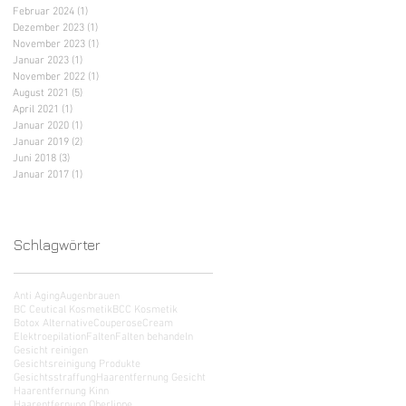
Februar 2024
(1)
1 Beitrag
Dezember 2023
(1)
1 Beitrag
November 2023
(1)
1 Beitrag
Januar 2023
(1)
1 Beitrag
November 2022
(1)
1 Beitrag
August 2021
(5)
5 Beiträge
April 2021
(1)
1 Beitrag
Januar 2020
(1)
1 Beitrag
Januar 2019
(2)
2 Beiträge
Juni 2018
(3)
3 Beiträge
Januar 2017
(1)
1 Beitrag
Schlagwörter
Anti Aging
Augenbrauen
BC Ceutical Kosmetik
BCC Kosmetik
Botox Alternative
Couperose
Cream
Elektroepilation
Falten
Falten behandeln
Gesicht reinigen
Gesichtsreinigung Produkte
Gesichtsstraffung
Haarentfernung Gesicht
Haarentfernung Kinn
Haarentfernung Oberlippe