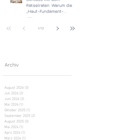
Rätselraten: Warum die
„Haut-Fundament-
Methode“ den
Unterschied macht
1
/
12
Archiv
August 2026
(3)
3 Beiträge
Juli 2026
(2)
2 Beiträge
Juni 2026
(2)
2 Beiträge
Mai 2026
(1)
1 Beitrag
Oktober 2025
(1)
1 Beitrag
September 2025
(2)
2 Beiträge
August 2025
(3)
3 Beiträge
Mai 2024
(1)
1 Beitrag
April 2024
(1)
1 Beitrag
März 2024
(1)
1 Beitrag