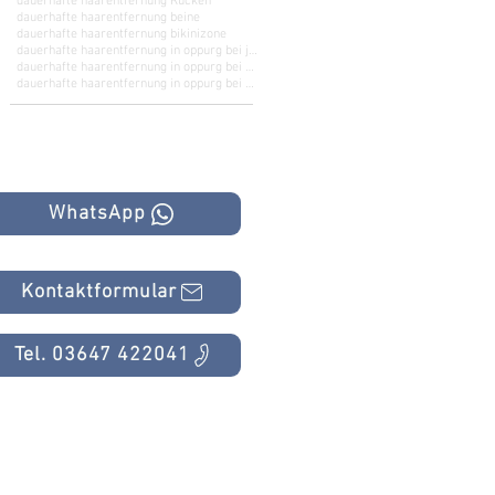
dauerhafte haarentfernung Rücken
dauerhafte haarentfernung beine
dauerhafte haarentfernung bikinizone
dauerhafte haarentfernung in oppurg bei jena
dauerhafte haarentfernung in oppurg bei kahla
dauerhafte haarentfernung in oppurg bei saalfeld
WhatsApp
Kontaktformular
Tel. 03647 422041