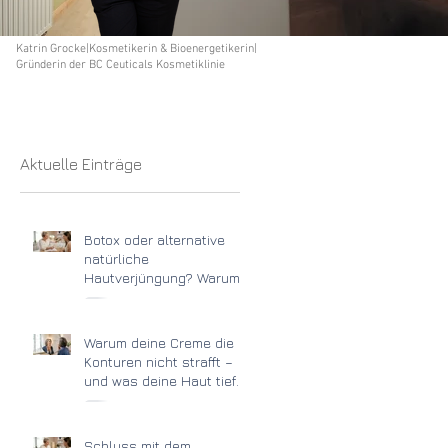
Katrin Grocke|Kosmetikerin & Bioenergetikerin|
Gründerin der BC Ceuticals Kosmetiklinie
Aktuelle Einträge
Botox oder alternative
natürliche
Hautverjüngung? Warum
schöne Haut mehr
braucht als die
Behandlung einer Falte
Warum deine Creme die
Konturen nicht strafft –
und was deine Haut tief
unten wirklich braucht
Schluss mit dem