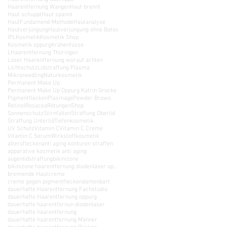
Haarentfernung Wangen
Haut brennt
Haut schuppt
Haut spannt
HautFundamend-Methode
Hautanalyse
Hautverjüngung
Hautverjüngung ohne Botox
IPL
Kosmetik
Kosmetik Shop
Kosmetik oppurg
Krähenfüsse
LHaarentfernung Thüringen
Laser Haarentfernung worauf achten
Lichtschutz
Lidstraffung Plasma
Mikroneedling
Naturkosmetik
Permanent Make Up
Permanent Make Up Oppurg Katrin Grocke
Pigmentflecken
Plasmage
Powder Brows
Retinol
Rosacea
Rötungen
Shop
Sonnenschutz
Stirnfalten
Straffung Oberlid
Straffung Unterlid
Tiefenkosmetik
UV Schutz
Vitamin C
Vitamin C Creme
Vitamin C Serum
Wirkstoffkosmetik
altersflecken
anti aging konturen straffen
apparative kosmetik anti aging
augenlidstraffung
bikinizone
bikinizone haarentfernung diodenlaser oppurg poessneck schleiz rudolstadt saalfeld neustadt orla
brennende Haut
creme
creme gegen pigmentflecken
damenbart
dauerhafte Haarentfernung Fachstudio
dauerhafte Haarentfernung oppurg
dauerhafte haarentfernun diodenlaser
dauerhafte haarentfernung
dauerhafte haarentfernung Männer