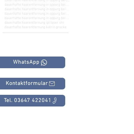
dauerhafte haarentfernung in oppurg bei jena
dauerhafte haarentfernung in oppurg bei kahla
dauerhafte haarentfernung in oppurg bei saalfeld
dauerhafte haarentfernung in oppurg bei schleiz
dauerhafte haarentfernung in oppurg bei zeulenroda
dauerhafte haarentfernung ipl laser shr
dauerhafte haarentfernung katrin grocke
WhatsApp
Kontaktformular
Tel. 03647 422041