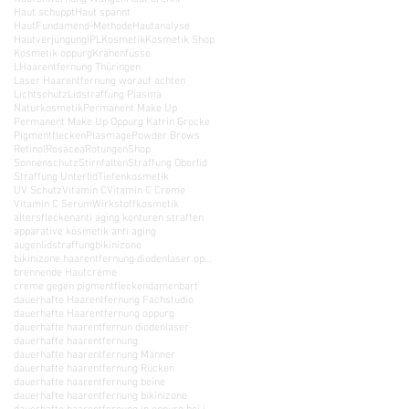
Haut schuppt
Haut spannt
HautFundamend-Methode
Hautanalyse
Hautverjüngung
IPL
Kosmetik
Kosmetik Shop
Kosmetik oppurg
Krähenfüsse
LHaarentfernung Thüringen
Laser Haarentfernung worauf achten
Lichtschutz
Lidstraffung Plasma
Naturkosmetik
Permanent Make Up
Permanent Make Up Oppurg Katrin Grocke
Pigmentflecken
Plasmage
Powder Brows
Retinol
Rosacea
Rötungen
Shop
Sonnenschutz
Stirnfalten
Straffung Oberlid
Straffung Unterlid
Tiefenkosmetik
UV Schutz
Vitamin C
Vitamin C Creme
Vitamin C Serum
Wirkstoffkosmetik
altersflecken
anti aging konturen straffen
apparative kosmetik anti aging
augenlidstraffung
bikinizone
bikinizone haarentfernung diodenlaser oppurg poessneck schleiz rudolstadt saalfeld neustadt orla
brennende Haut
creme
creme gegen pigmentflecken
damenbart
dauerhafte Haarentfernung Fachstudio
dauerhafte Haarentfernung oppurg
dauerhafte haarentfernun diodenlaser
dauerhafte haarentfernung
dauerhafte haarentfernung Männer
dauerhafte haarentfernung Rücken
dauerhafte haarentfernung beine
dauerhafte haarentfernung bikinizone