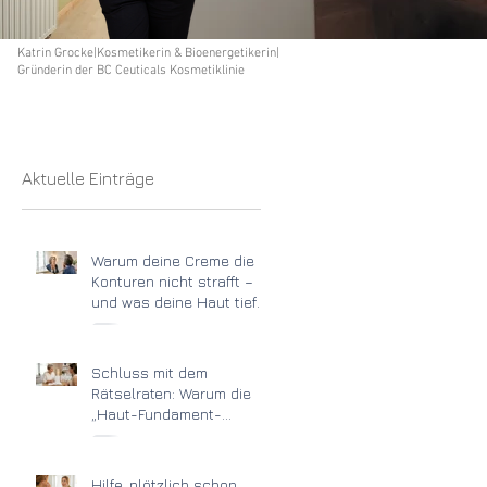
Katrin Grocke|Kosmetikerin & Bioenergetikerin|
Gründerin der BC Ceuticals Kosmetiklinie
Aktuelle Einträge
Warum deine Creme die
Konturen nicht strafft –
und was deine Haut tief
unten wirklich braucht
Schluss mit dem
Rätselraten: Warum die
„Haut-Fundament-
Methode“ den
Unterschied macht
Hilfe, plötzlich schon