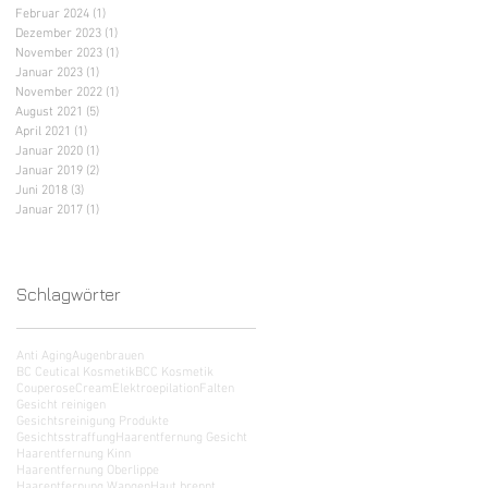
Februar 2024
(1)
1 Beitrag
Dezember 2023
(1)
1 Beitrag
November 2023
(1)
1 Beitrag
Januar 2023
(1)
1 Beitrag
November 2022
(1)
1 Beitrag
August 2021
(5)
5 Beiträge
April 2021
(1)
1 Beitrag
Januar 2020
(1)
1 Beitrag
Januar 2019
(2)
2 Beiträge
Juni 2018
(3)
3 Beiträge
Januar 2017
(1)
1 Beitrag
Schlagwörter
Anti Aging
Augenbrauen
BC Ceutical Kosmetik
BCC Kosmetik
Couperose
Cream
Elektroepilation
Falten
Gesicht reinigen
Gesichtsreinigung Produkte
Gesichtsstraffung
Haarentfernung Gesicht
Haarentfernung Kinn
Haarentfernung Oberlippe
Haarentfernung Wangen
Haut brennt