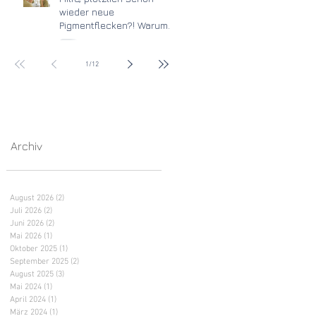
wieder neue
Pigmentflecken?! Warum
der Sommer deine Haut
jetzt vor neue
Herausforderungen stellt
1
/
12
Archiv
August 2026
(2)
2 Beiträge
Juli 2026
(2)
2 Beiträge
Juni 2026
(2)
2 Beiträge
Mai 2026
(1)
1 Beitrag
Oktober 2025
(1)
1 Beitrag
September 2025
(2)
2 Beiträge
August 2025
(3)
3 Beiträge
Mai 2024
(1)
1 Beitrag
April 2024
(1)
1 Beitrag
März 2024
(1)
1 Beitrag