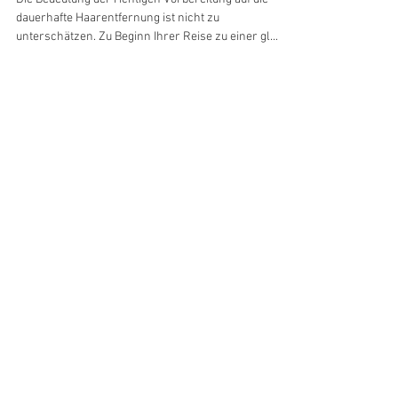
VORBEREITUNG FÜR DAUERHAFTE
HAARENTFERNUNG MIT DIODENLASER
Die Bedeutung der richtigen Vorbereitung auf die
dauerhafte Haarentfernung ist nicht zu
unterschätzen. Zu Beginn Ihrer Reise zu einer gl...
Aktuelle Einträge
Botox oder alternative natürliche
Hautverjüngung? Warum schöne
Haut mehr braucht als die
Behandlung einer Falte