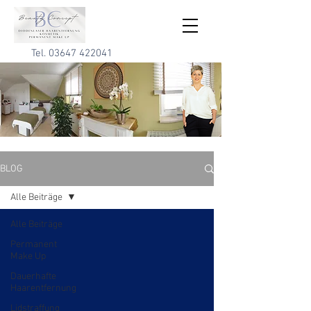
Tel.
03647 422041
BLOG
Alle Beiträge
Alle Beiträge
Permanent
Make Up
Dauerhafte
Haarentfernung
Lidstraffung