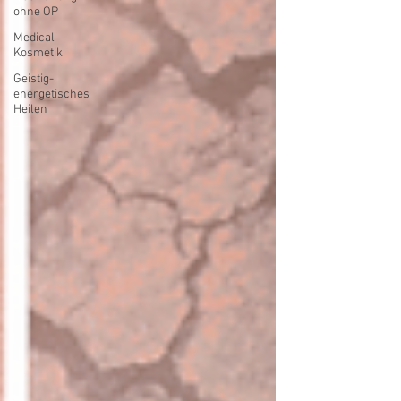
ohne OP
Medical
Kosmetik
Geistig-
energetisches
Heilen