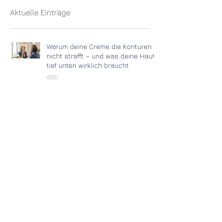
Aktuelle Einträge
Warum deine Creme die Konturen
nicht strafft – und was deine Haut
tief unten wirklich braucht
Schluss mit dem Rätselraten:
Warum die „Haut-Fundament-
Methode“ den Unterschied macht
Hilfe, plötzlich schon wieder neue
Pigmentflecken?! Warum der
Sommer deine Haut jetzt vor neue
Herausforderungen stellt