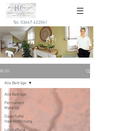
Tel.
03647 422041
BLOG
Alle Beiträge
Alle Beiträge
Permanent
Make Up
Dauerhafte
Haarentfernung
Lidstraffung