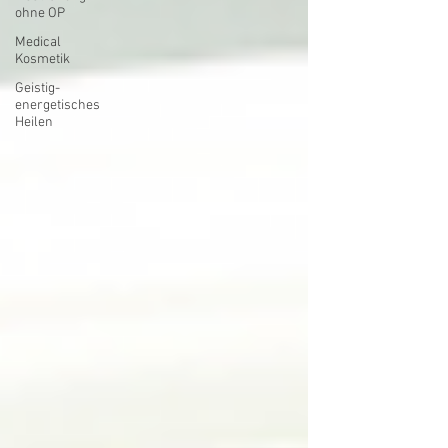
ohne OP
Medical
Kosmetik
Geistig-
energetisches
Heilen