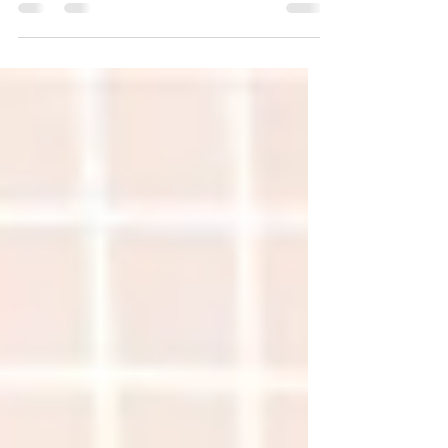
Kosmetikstudio Beratung Falten Rötungen
Pigmentflecken große Poren Kosmetikerin